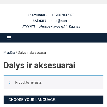
Skip
to
content
...+37067837373
SKAMBINKITE
...auto@kaer.lt
RAŠYKITE
...Perspektyvos g.14, Kaunas
ATVYKITE
Pradžia
/ Dalys ir aksesuarai
Dalys ir aksesuarai
Produktų nerasta.
CHOOSE YOUR LANGUAGE: