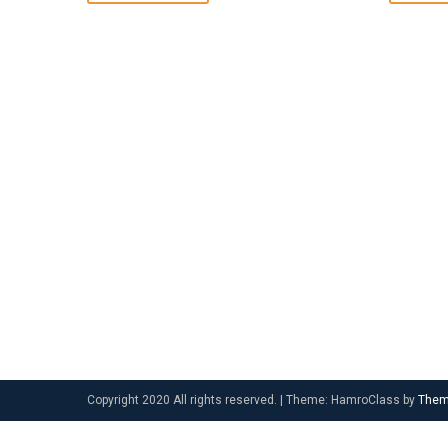
Copyright 2020 All rights reserved.
|
Theme: HamroClass by
Them