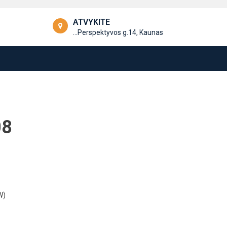
ATVYKITE
...Perspektyvos g.14, Kaunas
08
W)