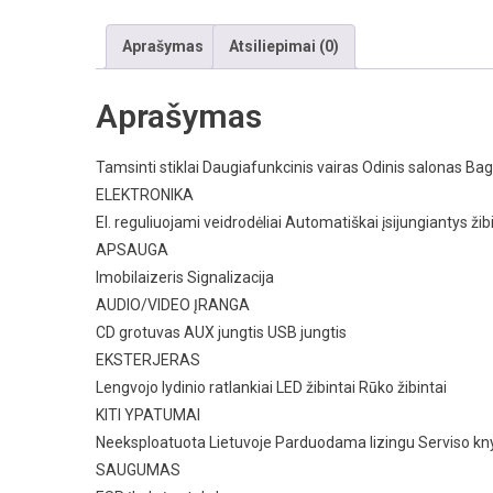
Aprašymas
Atsiliepimai (0)
Aprašymas
Tamsinti stiklai Daugiafunkcinis vairas Odinis salonas B
ELEKTRONIKA
El. reguliuojami veidrodėliai Automatiškai įsijungiantys žibin
APSAUGA
Imobilaizeris Signalizacija
AUDIO/VIDEO ĮRANGA
CD grotuvas AUX jungtis USB jungtis
EKSTERJERAS
Lengvojo lydinio ratlankiai LED žibintai Rūko žibintai
KITI YPATUMAI
Neeksploatuota Lietuvoje Parduodama lizingu Serviso kny
SAUGUMAS