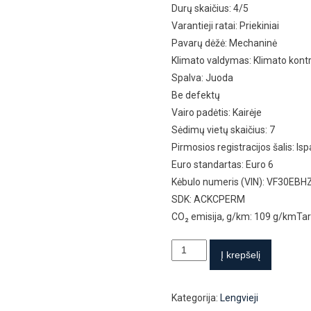
Durų skaičius: 4/5
Varantieji ratai: Priekiniai
Pavarų dėžė: Mechaninė
Klimato valdymas: Klimato kontr
Spalva: Juoda
Be defektų
Vairo padėtis: Kairėje
Sėdimų vietų skaičius: 7
Pirmosios registracijos šalis: Isp
Euro standartas: Euro 6
Kėbulo numeris (VIN): VF30E
SDK: ACKCPERM
CO₂ emisija, g/km: 109 g/kmTar
produkto
Į krepšelį
kiekis:
Peugeot
Kategorija:
Lengvieji
5008