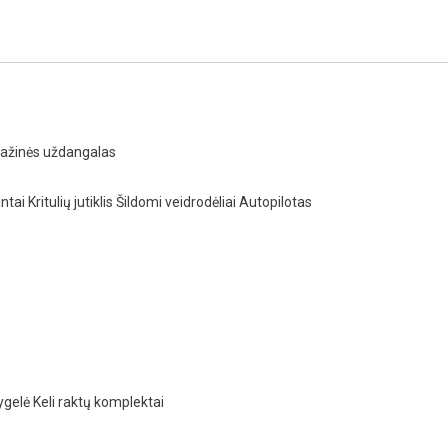
agažinės uždangalas
tai Kritulių jutiklis Šildomi veidrodėliai Autopilotas
gelė Keli raktų komplektai