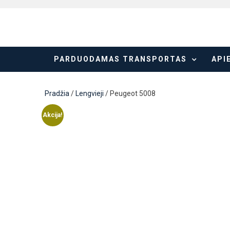
Skip
to
content
PARDUODAMAS TRANSPORTAS
API
Pradžia
/
Lengvieji
/ Peugeot 5008
Akcija!