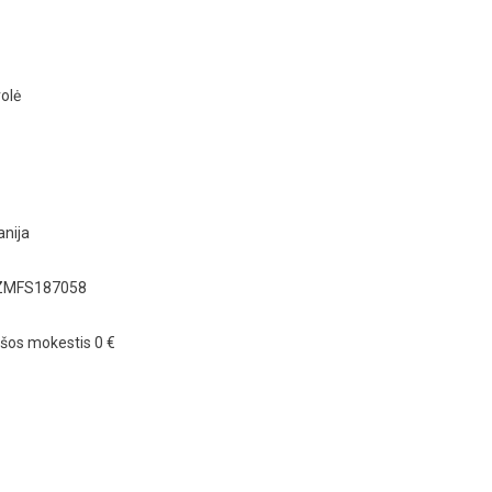
olė
anija
BHZMFS187058
šos mokestis 0 €