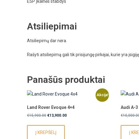
ESP Įkalnės stabdys
Atsiliepimai
Atsiliepimų dar nėra.
Rašyti atsiliepimą gali tik prisijungę pirkėjai, kurie yra įsigij
Panašūs produktai
Akcija!
Land Rover Evoque 4×4
Audi A-
Original
Current
€
15,900.00
€
13,900.00
€
10,000.0
price
price
was:
is:
Į KREPŠELĮ
Į KR
€15,900.00.
€13,900.00.