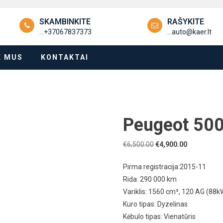
SKAMBINKITE
RAŠYKITE
...+37067837373
...auto@kaer.lt
E MUS
KONTAKTAI
Peugeot 50
Original
Current
€
6,500.00
€
4,900.00
price
price
Pirma registracija:2015-11
was:
is:
Rida: 290 000 km
€6,500.00.
€4,900.00.
Variklis: 1560 cm³, 120 AG (88k
Kuro tipas: Dyzelinas
Kėbulo tipas: Vienatūris